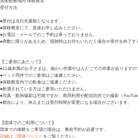
美術館敷地内 体験教室
受付方法
●受付は当日先着順となります。
●体験教室にて、直接お申し込みください。
●お電話・メールでのご予約は承っておりません。
●席数に限りがあるため、混雑時はお待ちいただく場合や受付を終了す
【ご参加にあたって】
●11歳未満のお子さまは、細かい作業やはんだごての作業があります
●ペット同伴でのご参加はご遠慮ください。
●体験教室内での飲食はご遠慮ください。
●飲酒されている方はご参加いただけません。
●写真・動画撮影は可能ですが、商用利用や配信目的での撮影（YouTu
●都合により、休止または受付時間が変更になる場合がございます。
【団体でのご利用について】
団体での体験をご希望の場合は、事前予約が必要です。
詳細は［団体ページ］
をご覧ください。