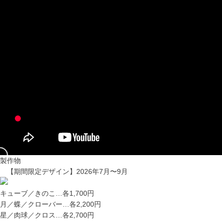
製作物
【期間限定デザイン】2026年7月〜9月
キューブ／きのこ
…各1,700円
月／蝶／クローバー
…各2,200円
星／肉球／クロス
…各2,700円