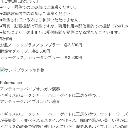
【ご参加にあたって】
●ペット同伴でのご参加はご遠慮ください。
●体験教室内での飲食はご遠慮ください。
●飲酒されている方はご参加いただけません。
●写真・動画撮影は可能ですが、商用利用や配信目的での撮影（YouTu
●都合により、休止または受付時間が変更になる場合がございます。
製作物
お皿／ロックグラス／タンブラー
…各2,300円
耐熱マグカップ
…各2,500円
カラーグラス／カラータンブラー
…各2,800円
Paformance
アンティークパイプオルガン演奏
イギリスのヨークシャー・ハローゲイトに工房を持つ…
アンティークパイプオルガン演奏
イギリスのヨークシャー・ハローゲイトに工房を持つ、ウッド・ワーズ社
が長短美しく並べられるスタイルで作られ、繊細で温かい美しい音が出
イギリスの教会で実際に使用されていた、歴史あるパイプオルガンの荘