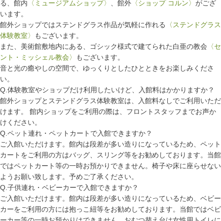
る、館内
〈ミュージアムショップ〉
、館外
〈ショップ コルン〉
がござ
います。
館外ショップではステンドグラス作品が気軽に作れる
〈ステンドグラス
体験教室〉
もございます。
また、美術館敷地内にある、ゴシック様式で建てられた白亜の教会
〈セ
ント・ミッシェル教会〉
もございます。
音と光の癒やしの空間で、ゆっくりとしたひとときをお楽しみくださ
い。
Q.体験教室やショップだけ利用したいけど、入館料はかかりますか？
館外ショップとステンドグラス体験教室は、入館料なしでご利用いただ
けます。 館内ショップをご利用の際は、フロントスタッフまでお声か
けください。
Q.ペット連れ・ペットカートで入館できますか？
ご入館いただけます。館内は段差が多い造りになっているため、ペット
カートをご利用の方はバッグ、スリング等をお勧めしております。当館
ではペットカート等の一時お預かりできません。椅子や床に座らせない
ようお願い致します。予めご了承ください。
Q.子供連れ・ベビーカーで入館できますか？
ご入館いただけます。館内は段差が多い造りになっているため、ベビー
カーをご利用の方には抱っこ紐等をお勧めしております。当館ではベビ
ーカー等の一時お預かりはできません。おむつ替え台は女性用トイレに