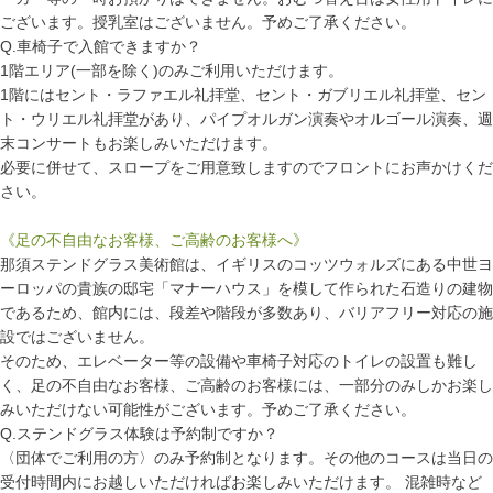
ございます。授乳室はございません。予めご了承ください。
Q.車椅子で入館できますか？
1階エリア(一部を除く)のみご利用いただけます。
1階にはセント・ラファエル礼拝堂、セント・ガブリエル礼拝堂、セン
ト・ウリエル礼拝堂があり、パイプオルガン演奏やオルゴール演奏、週
末コンサートもお楽しみいただけます。
必要に併せて、スロープをご用意致しますのでフロントにお声かけくだ
さい。
《足の不自由なお客様、ご高齢のお客様へ》
那須ステンドグラス美術館は、イギリスのコッツウォルズにある中世ヨ
ーロッパの貴族の邸宅「マナーハウス」を模して作られた石造りの建物
であるため、館内には、段差や階段が多数あり、バリアフリー対応の施
設ではございません。
そのため、エレベーター等の設備や車椅子対応のトイレの設置も難し
く、足の不自由なお客様、ご高齢のお客様には、一部分のみしかお楽し
みいただけない可能性がございます。予めご了承ください。
Q.ステンドグラス体験は予約制ですか？
〈団体でご利用の方〉のみ予約制となります。その他のコースは当日の
受付時間内にお越しいただければお楽しみいただけます。 混雑時など