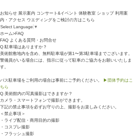
お知らせ
展示案内
コンサート&イベント
体験教室
ショップ
利用案
内・アクセス
ウエディングをご検討の方はこちら
Select Language
▼
ホーム
>
FAQ
FAQ
よくある質問・お問合せ
Q.駐車場はありますか？
美術館敷地内を含め、無料駐車場が第1〜第3駐車場までございます。
警備員がいる場合には、指示に従って駐車のご協力をお願いいたしま
す。
バス駐車場をご利用の場合は事前にご予約ください。
▶団体予約はこ
ちら
Q.美術館内の写真撮影はできますか？
カメラ・スマートフォンで撮影ができます。
下記の禁止事項を必ずお守りの上、撮影をお楽しみください。
＜禁止事項＞
・ライブ配信・商用目的の撮影
・コスプレ撮影
・フラッシュ撮影