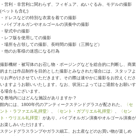
・営利・非営利に関わらず、フィギュア、ぬいぐるみ、モデルの撮影
(ペットも含む)
・ドレスなどの特別な衣裳を着ての撮影
・パイプオルガンやオルゴールの演奏中の撮影
・挙式中の撮影
・レフ版を使用しての撮影
・場所を占領しての撮影、長時間の撮影（三脚など）
・他のお客様の迷惑になる行為
撮影機材・被写体のお召し物・ポージングなどを総合的に判断し、商業
的または作品制作を目的とした撮影とみなされた場合には、スタッフよ
りお声がけさせていただきます。その際は速やかに撮影をお控えくださ
いますようお願いいたします。なお、状況によってはご退館をお願いす
る場合もございます。
Q.敷地内にはどんな施設がありますか？
館内には、1800年代のアンティークステンドグラスが配された、
〈セ
ント・ラファエル礼拝堂〉
、
〈セント・ガブリエル礼拝堂〉
、
〈セン
ト・ウリエル礼拝堂〉
があり、パイプオルガン演奏やオルゴール演奏が
お楽しみいただけます。
ステンドグラスランプやガラス細工、お土産などのお買い物が楽しめ