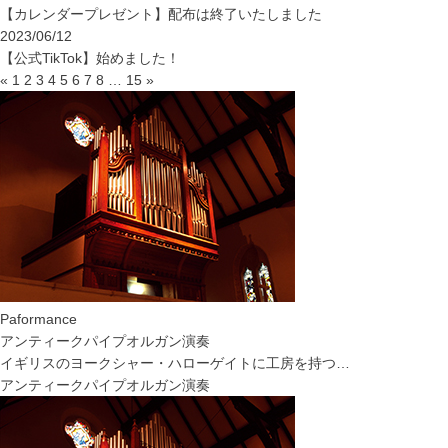
【カレンダープレゼント】配布は終了いたしました
2023/06/12
【公式TikTok】始めました！
«
1
2
3
4
5
6
7
8
…
15
»
Paformance
アンティークパイプオルガン演奏
イギリスのヨークシャー・ハローゲイトに工房を持つ…
アンティークパイプオルガン演奏