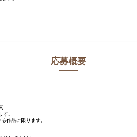
。
。
応募概要
真
ます。
いる作品に限ります。