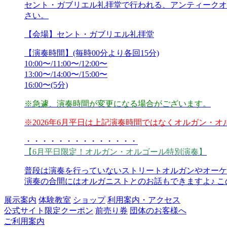
セント・ガブリエル礼拝堂で行われる、アンティークオ
さい。
【会場】セント・ガブリエル礼拝堂
【演奏時間】(毎時00分より各回15分)
10:00〜/11:00〜/12:00〜
13:00〜/14:00〜/15:00〜
16:00〜(5分)
※急遽、演奏時間が変更になる場合がございます。
※2026年6月平日は上記演奏時間ではなくオルガン・
・・・・・・・・・・・・・・
【6月平日限定！オルガン・オルゴール特別演奏】
普段は演奏を行っていないストリートオルガンやオーケ
演奏の合間にはオルガニストとのお話もできますよ♪ 
展示案内
体験教室
ショップ
利用案内・アクセス
公式サイト限定クーポン
前売り券
団体のお客様へ
ご利用案内