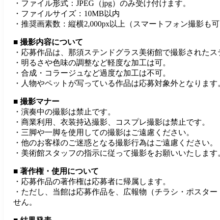
・ファイル形式：JPEG（jpg）のみ受け付けます。
・ファイルサイズ：10MB以内
・推奨画素数：縦横2,000px以上（スマートフォン撮影も
■ 撮影内容について
・応募作品は、那須ステンドグラス美術館で撮影されたス
・明るさや色味の調整など軽度な加工は可。
・合成・コラージュなど過度な加工は不可。
・人物やペットが写っている作品は応募対象外となります
■ 撮影マナー
・演奏中の撮影は禁止です。
・商業利用、衣装持込撮影、コスプレ撮影は禁止です。
・三脚や一脚を使用しての撮影はご遠慮ください。
・他のお客様のご迷惑となる撮影行為はご遠慮ください。
・美術館スタッフの指示に従って撮影をお願いいたします
■ 著作権・使用について
・応募作品の著作権は応募者に帰属します。
・ただし、当館は応募作品を、広報物（チラシ・ポスター
せん。