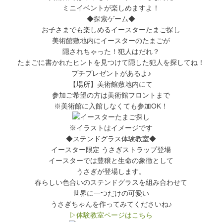
ミニイベントが楽しめますよ！
◆探索ゲーム◆
お子さまでも楽しめるイースターたまご探し
美術館敷地内にイースターのたまごが
隠されちゃった！犯人はだれ？
たまごに書かれたヒントを見つけて隠した犯人を探してね！
プチプレゼントがあるよ♪
【場所】美術館敷地内にて
参加ご希望の方は美術館フロントまで
※美術館に入館しなくても参加OK！
※イラストはイメージです
◆ステンドグラス体験教室◆
イースター限定 うさぎストラップ登場
イースターでは豊穣と生命の象徴として
うさぎが登場します。
春らしい色合いのステンドグラスを組み合わせて
世界に一つだけの可愛い
うさぎちゃんを作ってみてくださいね♪
▷体験教室ページはこちら