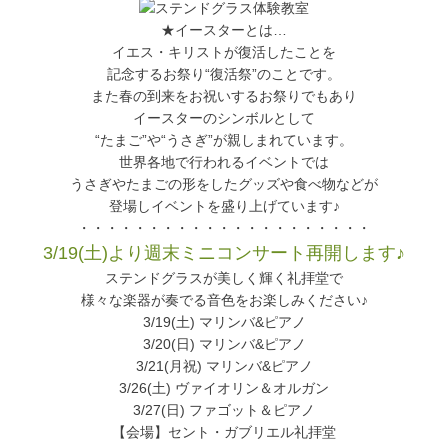
★イースターとは…
イエス・キリストが復活したことを
記念するお祭り“復活祭”のことです。
また春の到来をお祝いするお祭りでもあり
イースターのシンボルとして
“たまご”や“うさぎ”が親しまれています。
世界各地で行われるイベントでは
うさぎやたまごの形をしたグッズや食べ物などが
登場しイベントを盛り上げています♪
・・・・・・・・・・・・・・・・・・・・・
3/19(土)より週末ミニコンサート再開します♪
ステンドグラスが美しく輝く礼拝堂で
様々な楽器が奏でる音色をお楽しみください♪
3/19(土) マリンバ&ピアノ
3/20(日) マリンバ&ピアノ
3/21(月祝) マリンバ&ピアノ
3/26(土) ヴァイオリン＆オルガン
3/27(日) ファゴット＆ピアノ
【会場】セント・ガブリエル礼拝堂