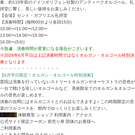
奏。約110年前のドイツポリフォン社製のアンティークオルゴール。礼
拝堂に響く、美しい旋律をお楽しみください。
【会場】セント・ガブリエル礼拝堂
【演奏時間】(毎時00分より各回15分)
10:00〜/11:00〜/12:00〜
13:00〜/14:00〜/15:00〜
16:00〜(5分)
※急遽、演奏時間が変更になる場合がございます。
※2026年6月平日は上記演奏時間ではなくオルガン・オルゴール特別演
奏となります
・・・・・・・・・・・・・・
【6月平日限定！オルガン・オルゴール特別演奏】
普段は演奏を行っていないストリートオルガンやオーケストラの音色が
一台で聴ける珍しいオルゴールなど、美術館全てのオルガン＆オルゴー
ルの音色が楽しめます。
演奏の合間にはオルガニストとのお話もできますよ♪ この時期限定の音
楽のフルコースを、館内でゆっくりとお楽しみください。
展示案内
体験教室
ショップ
利用案内・アクセス
公式サイト限定クーポン
前売り券
団体のお客様へ
ご利用案内
よくあるお問合せ
ウエディングを