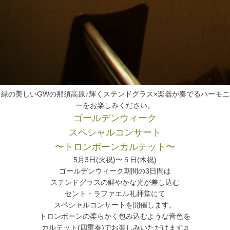
緑の美しいGWの那須高原♪輝くステンドグラス×楽器が奏でるハーモニ
ーをお楽しみください。
ゴールデンウィーク
スペシャルコンサート
〜トロンボーンカルテット〜
5月3日(火祝)〜５日(木祝)
ゴールデンウィーク期間の3日間は
ステンドグラスの鮮やかな光が差し込む
セント・ラファエル礼拝堂にて
スペシャルコンサートを開催します。
トロンボーンの柔らかく包み込むような音色を
カルテット(四重奏)でお楽しみいただけます♫